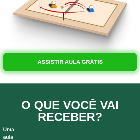
ASSISTIR AULA GRÁTIS
O QUE VOCÊ VAI
RECEBER?
Uma
aula