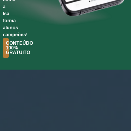
a
Isa
forma
alunos
campeões!
CONTEÚDO
100%
GRATUITO