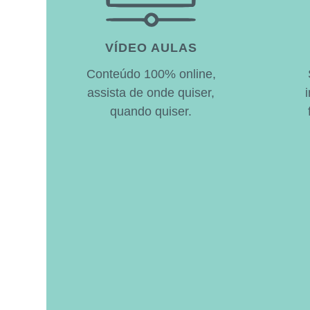
VÍDEO AULAS
Conteúdo 100% online,
assista de onde quiser,
quando quiser.