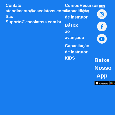
Contato
Cursos
Recursos
atendimento@escolatoss.com.br
Capacitação
Blog
Sac
de Instrutor
Suporte@escolatoss.com.br
Básico
ao
avançado
Capacitação
de Instrutor
KIDS
Baixe
Nosso
App